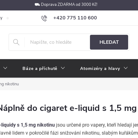
⛟ Doprava ZDARMA od 3000 Kč!
+420 775 110 600
ky
Podmínky ochrany osobních údajů
Velkoobchod
Pokyny k p
obchod@e-cigarety.cz
HLEDAT
Báze a příchutě
Atomizéry a hlavy
mg nikotinu
Náplně do cigaret e-liquid s 1,5 mg
-liquidy s 1,5 mg nikotinu
jsou určené pro vapery, kteří hledají j
lavně lidem v pokročilé fázi snižování nikotinu, slabým kuřákům 