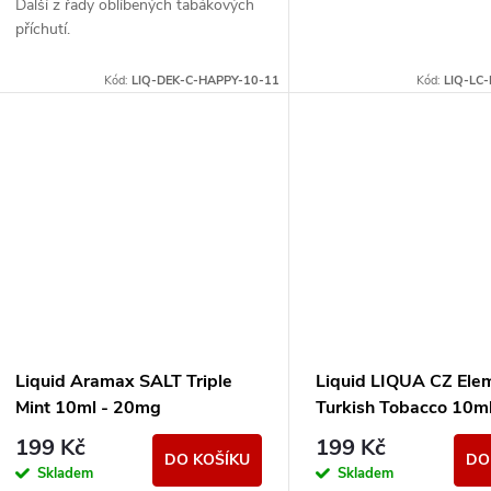
u
Další z řady oblíbených tabákových
d
příchutí.
k
u
Kód:
LIQ-DEK-C-HAPPY-10-11
Kód:
LIQ-LC
t
k
ů
t
ů
Liquid Aramax SALT Triple
Liquid LIQUA CZ Ele
Mint 10ml - 20mg
Turkish Tobacco 10
(Turecký tabák)
199 Kč
199 Kč
DO KOŠÍKU
DO
Skladem
Skladem