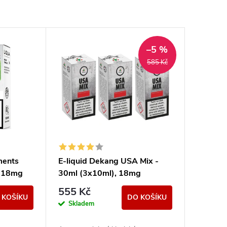
–5 %
585 Kč
ments
E-liquid Dekang USA Mix -
l-18mg
30ml (3x10ml), 18mg
uť)
555 Kč
 KOŠÍKU
DO KOŠÍKU
Skladem