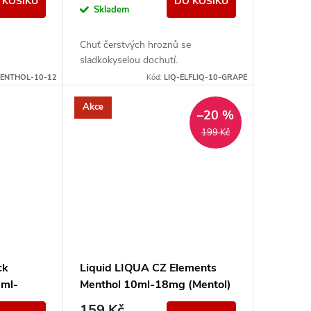
 KOŠÍKU
DO KOŠÍKU
Skladem
Chuť čerstvých hroznů se
sladkokyselou dochutí.
MENTHOL-10-12
Kód:
LIQ-ELFLIQ-10-GRAPE
Akce
–20 %
199 Kč
ck
Liquid LIQUA CZ Elements
0ml-
Menthol 10ml-18mg (Mentol)
159 Kč