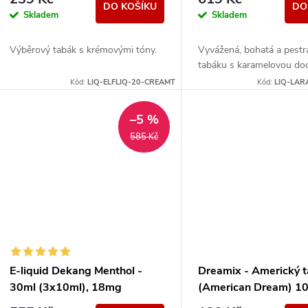
DO KOŠÍKU
DO
Skladem
Skladem
Výběrový tabák s krémovými tóny.
Vyvážená, bohatá a pest
tabáku s karamelovou doc
Kód:
LIQ-ELFLIQ-20-CREAMT
Kód:
LIQ-LAR
–5 %
585 Kč
E-liquid Dekang Menthol -
Dreamix - Americký 
30ml (3x10ml), 18mg
(American Dream) 10
6mg