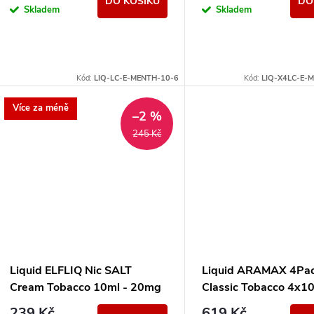
DO KOŠÍKU
DO
Skladem
Skladem
Kód:
LIQ-LC-E-MENTH-10-6
Kód:
LIQ-X4LC-E-
Více za méně
–2 %
245 Kč
Liquid ELFLIQ Nic SALT
Liquid ARAMAX 4Pa
Cream Tobacco 10ml - 20mg
Classic Tobacco 4x1
18mg
239 Kč
619 Kč