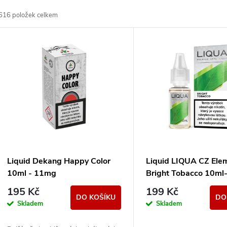
a
616
položek celkem
z
V
e
ý
n
p
p
s
r
p
Liquid Dekang Happy Color
Liquid LIQUA CZ Ele
o
10ml - 11mg
Bright Tobacco 10m
r
(čistá tabáková přích
195 Kč
199 Kč
d
DO KOŠÍKU
DO
Skladem
Skladem
o