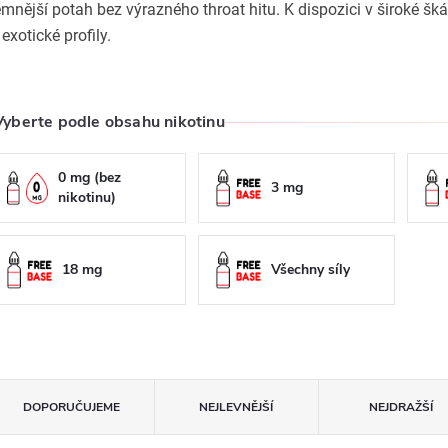
emnější potah bez výrazného throat hitu. K dispozici v široké šk
 exotické profily.
Vyberte podle obsahu nikotinu
0 mg (bez
3 mg
nikotinu)
18 mg
Všechny síly
Ř
DOPORUČUJEME
NEJLEVNĚJŠÍ
NEJDRAŽŠÍ