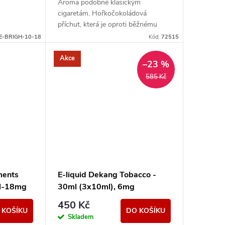
Aroma podobné klasickým
cigaretám. Hořkočokoládová
příchut, která je oproti běžnému
tabáku jemnější a nasládlejší. Z
-E-BRIGH-10-18
Kód:
72515
nabídky e-liquidů je tato značka...
Akce
–23 %
585 Kč
ments
E-liquid Dekang Tobacco -
ml-18mg
30ml (3x10ml), 6mg
450 Kč
 KOŠÍKU
DO KOŠÍKU
Skladem