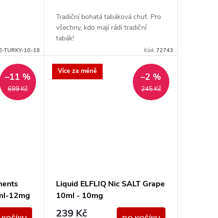
Tradiční bohatá tabáková chuť. Pro
všechny, kdo mají rádi tradiční
tabák!
-E-TURKY-10-18
Kód:
72743
Více za méně
–11 %
–2 %
699 Kč
245 Kč
ments
Liquid ELFLIQ Nic SALT Grape
0ml-12mg
10ml - 10mg
239 Kč