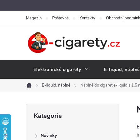
Přejít
na
Magazín
Poštovné
Kontakty
Obchodní podmín
obsah
Elektronické cigarety
E-liquid, náplně
E-liquid, náplně
Náplně do cigaret e-liquid s 1,5 
Domů
P
Přeskočit
Kategorie
kategorie
o
E
h
Novinky