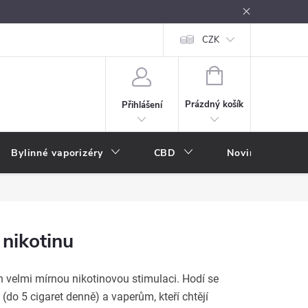
oužívání
Návody k použití
Vše o e-kouření
CZK
Nákupní rádce
NÁKUPNÍ
KOŠÍK
Prázdný košík
Přihlášení
Bylinné vaporizéry
CBD
Novinky
A
 nikotinu
en velmi mírnou nikotinovou stimulaci. Hodí se
(do 5 cigaret denně) a vaperům, kteří chtějí