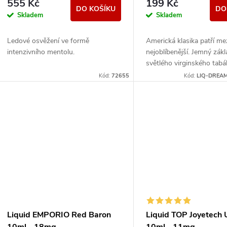
555 Kč
199 Kč
DO KOŠÍKU
DO
Skladem
Skladem
Ledové osvěžení ve formě
Americká klasika patří me
intenzivního mentolu.
nejoblíbenější. Jemný zák
světlého virginského tabá
sebou nese nenápadné le
Kód:
72655
Kód:
LIQ-DREAM
nasládlé tóny. Výborná pří
Liquid EMPORIO Red Baron
Liquid TOP Joyetech 
10ml - 18mg
10ml - 11mg