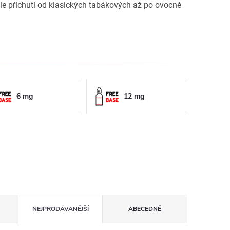
ále příchutí od klasických tabákových až po ovocné
6 mg
12 mg
NEJPRODÁVANĚJŠÍ
ABECEDNĚ