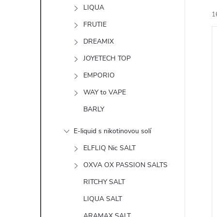
n
LIQUA
1
e
FRUTIE
DREAMIX
l
JOYETECH TOP
EMPORIO
í
WAY to VAPE
i
BARLY
E-liquid s nikotinovou solí
ELFLIQ Nic SALT
OXVA OX PASSION SALTS
RITCHY SALT
LIQUA SALT
ARAMAX SALT