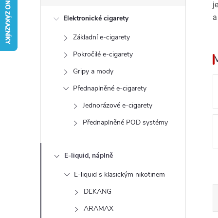
s
j
a
Elektronické cigarety
t
Základní e-cigarety
r
Pokročilé e-cigarety
a
Gripy a mody
Přednaplněné e-cigarety
n
Jednorázové e-cigarety
n
Přednaplněné POD systémy
í
E-liquid, náplně
p
E-liquid s klasickým nikotinem
a
DEKANG
ARAMAX