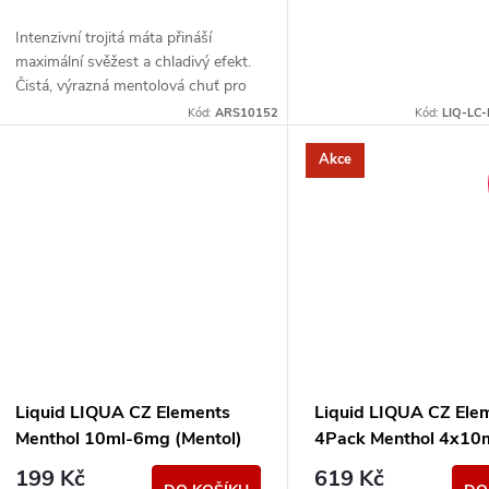
Intenzivní trojitá máta přináší
maximální svěžest a chladivý efekt.
Čistá, výrazná mentolová chuť pro
milovníky silného osvěžení.
Kód:
ARS10152
Kód:
LIQ-LC
Akce
Liquid LIQUA CZ Elements
Liquid LIQUA CZ Ele
Menthol 10ml-6mg (Mentol)
4Pack Menthol 4x1
(Mentol)
199 Kč
619 Kč