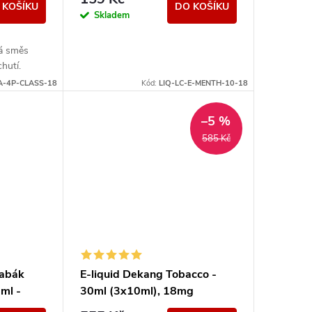
 KOŠÍKU
DO KOŠÍKU
Skladem
rá směs
hutí.
A-4P-CLASS-18
Kód:
LIQ-LC-E-MENTH-10-18
–5 %
585 Kč
tabák
E-liquid Dekang Tobacco -
ml -
30ml (3x10ml), 18mg