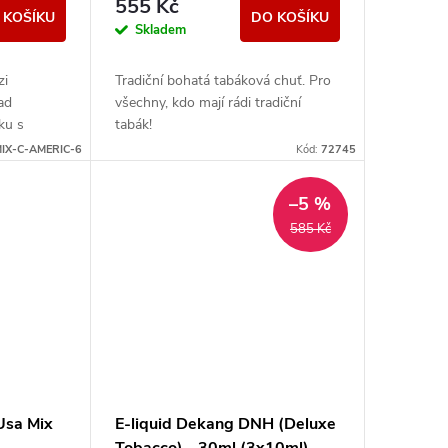
555 Kč
 KOŠÍKU
DO KOŠÍKU
Skladem
zi
Tradiční bohatá tabáková chuť. Pro
lad
všechny, kdo mají rádi tradiční
ku s
tabák!
hce
IX-C-AMERIC-6
Kód:
72745
chuť pro...
–5 %
585 Kč
Usa Mix
E-liquid Dekang DNH (Deluxe
Tobacco) - 30ml (3x10ml),