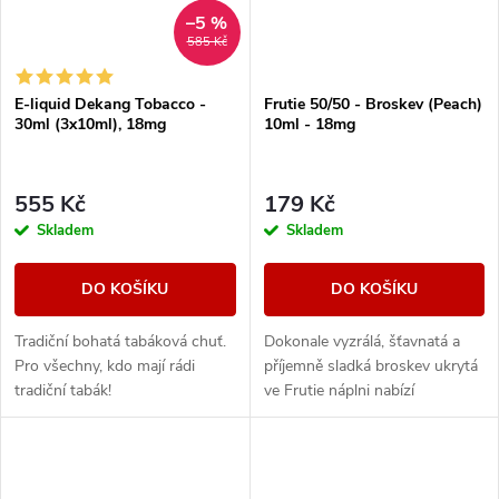
–5 %
585 Kč
E-liquid Dekang Tobacco -
Frutie 50/50 - Broskev (Peach)
30ml (3x10ml), 18mg
10ml - 18mg
555 Kč
179 Kč
Skladem
Skladem
DO KOŠÍKU
DO KOŠÍKU
Tradiční bohatá tabáková chuť.
Dokonale vyzrálá, šťavnatá a
Pro všechny, kdo mají rádi
příjemně sladká broskev ukrytá
tradiční tabák!
ve Frutie náplni nabízí
autentickou ovocnou příchuť.
Intenzivní a výrazná broskev s
plnou chutí...