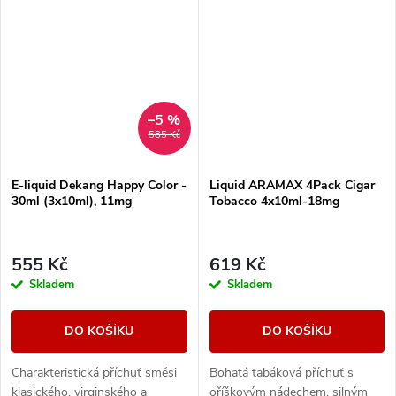
–5 %
585 Kč
E-liquid Dekang Happy Color -
Liquid ARAMAX 4Pack Cigar
30ml (3x10ml), 11mg
Tobacco 4x10ml-18mg
555 Kč
619 Kč
Skladem
Skladem
DO KOŠÍKU
DO KOŠÍKU
Charakteristická příchuť směsi
Bohatá tabáková příchuť s
klasického, virginského a
oříškovým nádechem, silným