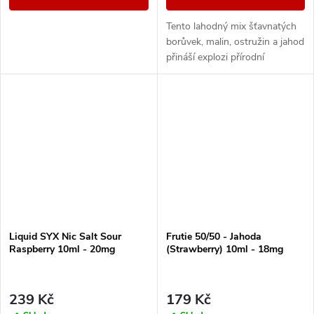
Tento lahodný mix šťavnatých
borůvek, malin, ostružin a jahod
přináší explozi přírodní
sladkosti a svěžesti v každém
potahu.
Liquid SYX Nic Salt Sour
Frutie 50/50 - Jahoda
Raspberry 10ml - 20mg
(Strawberry) 10ml - 18mg
239 Kč
179 Kč