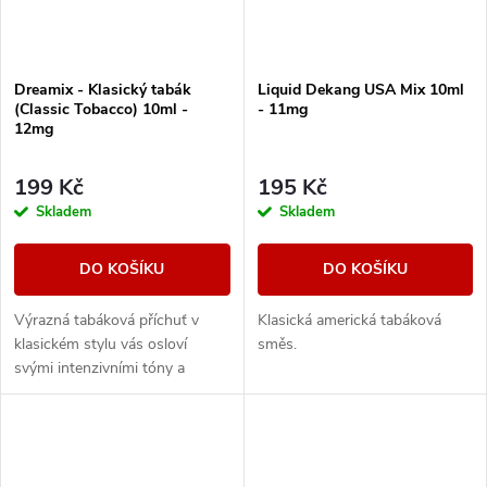
Dreamix - Klasický tabák
Liquid Dekang USA Mix 10ml
(Classic Tobacco) 10ml -
- 11mg
12mg
199 Kč
195 Kč
Skladem
Skladem
DO KOŠÍKU
DO KOŠÍKU
Výrazná tabáková příchuť v
Klasická americká tabáková
klasickém stylu vás osloví
směs.
svými intenzivními tóny a
dřevitou dochutí.