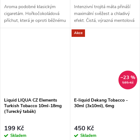
Aroma podobné klasickým
Intenzivní trojitá máta přináší
cigaretám. Hořkočokoládová
maximální svěžest a chladivý
příchut, která je oproti běžnému
efekt. Čistá, výrazná mentolová
tabáku jemnější a nasládlejší. Z
chuť pro milovníky silného
Akce
nabídky e-liquidů je tato
osvěžení.
značka...
–23 %
585 Kč
Liquid LIQUA CZ Elements
E-liquid Dekang Tobacco -
Turkish Tobacco 10ml-18mg
30ml (3x10ml), 6mg
(Turecký tabák)
199 Kč
450 Kč
Skladem
Skladem