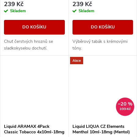
239 Kč
239 Kč
Skladem
Skladem
DO KOŠÍKU
DO KOŠÍKU
Chuť čerstvých hroznů se
Výběrový tabák s krémovými
sladkokyselou dochutí.
tóny.
Akce
–20 %
199 Kč
Liquid ARAMAX 4Pack
Liquid LIQUA CZ Elements
Classic Tobacco 4x10ml-18mg
Menthol 10ml-18mg (Mentol)