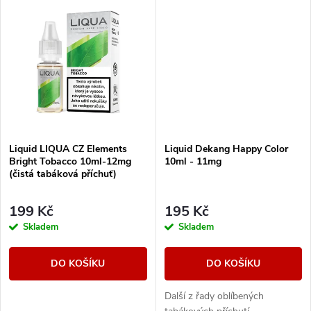
u
k
k
t
t
ů
ů
Liquid LIQUA CZ Elements
Liquid Dekang Happy Color
Bright Tobacco 10ml-12mg
10ml - 11mg
(čistá tabáková příchuť)
199 Kč
195 Kč
Skladem
Skladem
DO KOŠÍKU
DO KOŠÍKU
Další z řady oblíbených