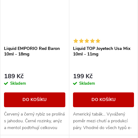
Liquid EMPORIO Red Baron
Liquid TOP Joyetech Usa Mix
10ml - 18mg
10ml - 11mg
189 Kč
199 Kč
Skladem
Skladem
DO KOŠÍKU
DO KOŠÍKU
Červený a černý rybíz se prolíná
Americký tabák... Vyvážený
s jahodou. Černé rozinky, anýz
poměr mezi chutí a produkcí
a mentol podtrhují celkovou
páry. Vhodné do všech typů e-
kompozici.
cigaret