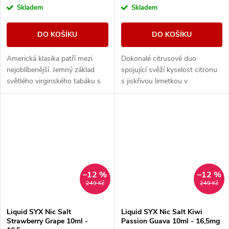
Skladem
Skladem
DO KOŠÍKU
DO KOŠÍKU
Americká klasika patří mezi
Dokonalé citrusové duo
nejoblíbenější. Jemný základ
spojující svěží kyselost citronu
světlého virginského tabáku s
s jiskřivou limetkou v
sebou nese nenápadné lehce
kombinaci, která přináší
nasládlé tóny. Výborná příchuť
neodolatelné osvěžení a
pro...
výrazné tóny v každém
potahu....
–12 %
–12 %
249 Kč
249 Kč
Liquid SYX Nic Salt
Liquid SYX Nic Salt Kiwi
Strawberry Grape 10ml -
Passion Guava 10ml - 16,5mg