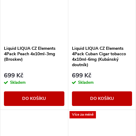
Liquid LIQUA CZ Elements
Liquid LIQUA CZ Elements
4Pack Peach 4x10ml-3mg
4Pack Cuban Cigar tobacco
(Broskev)
4x10ml-6mg (Kubánský
doutník)
699 Kč
699 Kč
Skladem
Skladem
DO KOŠÍKU
DO KOŠÍKU
Více za méně