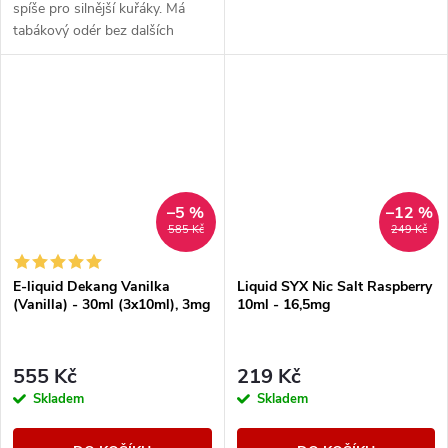
spíše pro silnější kuřáky. Má
tabákový odér bez dalších
aromatických prvků.
–5 %
–12 %
585 Kč
249 Kč
E-liquid Dekang Vanilka
Liquid SYX Nic Salt Raspberry
(Vanilla) - 30ml (3x10ml), 3mg
10ml - 16,5mg
555 Kč
219 Kč
Skladem
Skladem