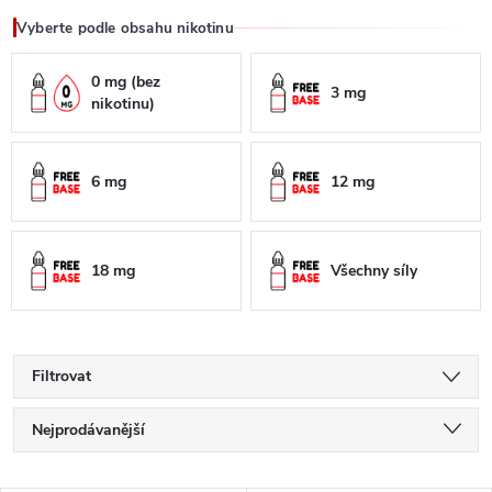
Vyberte podle obsahu nikotinu
0 mg (bez
3 mg
nikotinu)
6 mg
12 mg
18 mg
Všechny síly
Filtrovat
Ř
Nejprodávanější
a
Doporučujeme