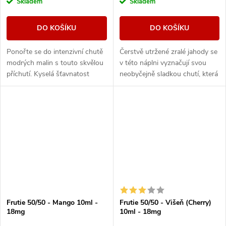
Skladem
Skladem
DO KOŠÍKU
DO KOŠÍKU
Ponořte se do intenzivní chutě
Čerstvě utržené zralé jahody se
modrých malin s touto skvělou
v této náplni vyznačují svou
příchutí. Kyselá šťavnatost
neobyčejně sladkou chutí, která
malin zde zdůrazňuje chladivý
vás nadchne a nebudete moci
závěr, který vytváří
se jí nabažit.
harmonický...
Frutie 50/50 - Mango 10ml -
Frutie 50/50 - Višeň (Cherry)
18mg
10ml - 18mg