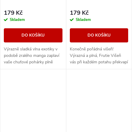
179 Kč
179 Kč
Skladem
Skladem
DO KOŠÍKU
DO KOŠÍKU
Výrazně sladká vlna exotiky v
Konečně pořádná višeň!
podobě zralého manga zaplaví
Výrazná a plná, Frutie Višeň
vaše chuťové pohárky plně
vás při každém potahu překvapí
ovocnou příchutí.
svou intenzivní a věrnou chutí,
které se nebudete moci nabažit.