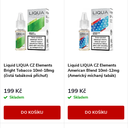
V
Nejlevnější
z
ý
Nejdražší
e
p
Abecedně
n
i
í
s
Liquid LIQUA CZ Elements
Liquid LIQUA CZ Elements
p
Bright Tobacco 10ml-18mg
American Blend 10ml-12mg
p
(čistá tabáková příchuť)
(Americký míchaný tabák)
r
r
199 Kč
199 Kč
o
Skladem
Skladem
o
d
DO KOŠÍKU
DO KOŠÍKU
d
u