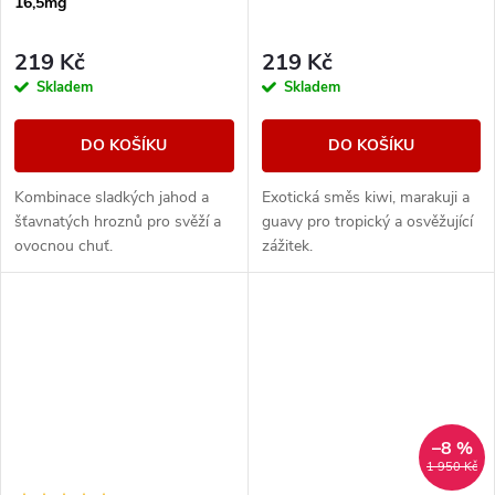
16,5mg
219 Kč
219 Kč
Skladem
Skladem
DO KOŠÍKU
DO KOŠÍKU
Kombinace sladkých jahod a
Exotická směs kiwi, marakuji a
šťavnatých hroznů pro svěží a
guavy pro tropický a osvěžující
ovocnou chuť.
zážitek.
–8 %
1 950 Kč