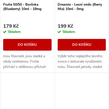
Frutie 50/50 - Borůvka
Dreamix - Lesní směs (Berry
(Blueberry) 10ml - 18mg
Mix) 10ml - 0mg
179 Kč
199 Kč
Skladem
Skladem
DO KOŠÍKU
DO KOŠÍKU
Jsou šťavnaté, jsou sladké a
Výběr toho nejlepšího lesního
nikdy nezklamou. Frutie
ovoce v dokonale vyváženém
přichází s oblíbenou příchutí
mixu. Šťavnaté jahody, sladké
borůvek, která vám prostě
maliny nebo vyzrálé borůvky, to
nesmí chybět. Plná chuť zralých
vše v jedné vynikající náplni.
borůvek zaútočí...