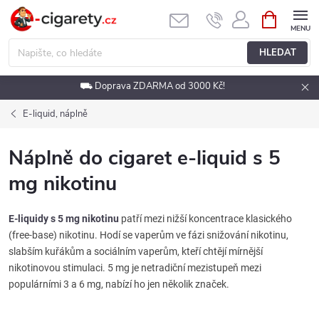
Přejít
NÁKUPNÍ
KOŠÍK
na
obsah
HLEDAT
⛟ Doprava ZDARMA od 3000 Kč!
E-liquid, náplně
Náplně do cigaret e-liquid s 5
mg nikotinu
E-liquidy s 5 mg nikotinu
patří mezi nižší koncentrace klasického
(free-base) nikotinu. Hodí se vaperům ve fázi snižování nikotinu,
slabším kuřákům a sociálním vaperům, kteří chtějí mírnější
nikotinovou stimulaci. 5 mg je netradiční mezistupeň mezi
populárními 3 a 6 mg, nabízí ho jen několik značek.