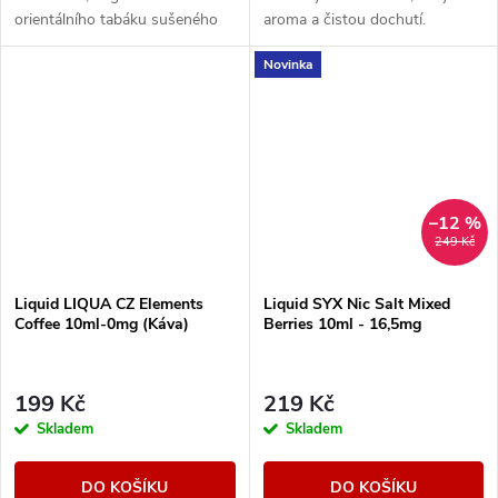
orientálního tabáku sušeného
aroma a čistou dochutí.
žárem slunce.
Novinka
–12 %
249 Kč
Liquid LIQUA CZ Elements
Liquid SYX Nic Salt Mixed
Coffee 10ml-0mg (Káva)
Berries 10ml - 16,5mg
199 Kč
219 Kč
Skladem
Skladem
DO KOŠÍKU
DO KOŠÍKU