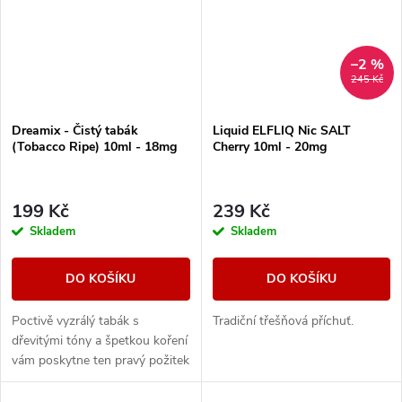
–2 %
245 Kč
Dreamix - Čistý tabák
Liquid ELFLIQ Nic SALT
(Tobacco Ripe) 10ml - 18mg
Cherry 10ml - 20mg
199 Kč
239 Kč
Skladem
Skladem
DO KOŠÍKU
DO KOŠÍKU
Poctivě vyzrálý tabák s
Tradiční třešňová příchuť.
dřevitými tóny a špetkou koření
vám poskytne ten pravý požitek
z vapování vynikající tabákové
příchutě.