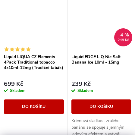
–4 %
249 Kč
Liquid LIQUA CZ Elements
Liquid EDGE LIQ Nic Salt
4Pack Traditional tobacco
Banana Ice 10ml - 15mg
4x10ml-12mg (Tradiční tabák)
699 Kč
239 Kč
Skladem
Skladem
DO KOŠÍKU
DO KOŠÍKU
Krémová sladkost zralého
banánu se spojuje s jemným
ledovým efektem a vytváří