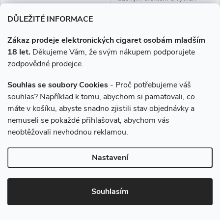
hladkou, osvěžující chuť s
DŮLEŽITÉ INFORMACE
příjemně chladivým dozvukem.
Zákaz prodeje elektronických cigaret osobám mladším
18 let.
Děkujeme Vám, že svým nákupem podporujete
zodpovědné prodejce.
Souhlas se soubory Cookies
- Proč potřebujeme váš
–4 %
–7 %
souhlas? Například k tomu, abychom si pamatovali, co
249 Kč
735 Kč
máte v košíku, abyste snadno zjistili stav objednávky a
nemuseli se pokaždé přihlašovat, abychom vás
Liquid EDGE LIQ Nic Salt
Liquid ELFLIQ Nic SALT
neobtěžovali nevhodnou reklamou.
Apple Peach 10ml - 15mg
Strawberry Ice 30ml (3x10ml)
- 20mg
Nastavení
239 Kč
679 Kč
Skladem
Skladem
Souhlasím
DO KOŠÍKU
DO KOŠÍKU