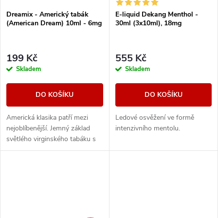
Dreamix - Americký tabák
E-liquid Dekang Menthol -
(American Dream) 10ml - 6mg
30ml (3x10ml), 18mg
199 Kč
555 Kč
Skladem
Skladem
DO KOŠÍKU
DO KOŠÍKU
Americká klasika patří mezi
Ledové osvěžení ve formě
nejoblíbenější. Jemný základ
intenzivního mentolu.
světlého virginského tabáku s
sebou nese nenápadné lehce
nasládlé tóny. Výborná příchuť
pro...