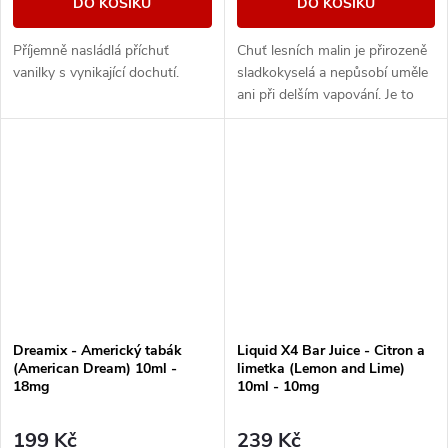
DO KOŠÍKU
DO KOŠÍKU
Příjemně nasládlá příchuť
Chuť lesních malin je přirozeně
vanilky s vynikající dochutí.
sladkokyselá a nepůsobí uměle
ani při delším vapování. Je to
ten typ e-liquidu, který tě
neunaví a klidně ho zvládneš...
Dreamix - Americký tabák
Liquid X4 Bar Juice - Citron a
(American Dream) 10ml -
limetka (Lemon and Lime)
18mg
10ml - 10mg
199 Kč
239 Kč