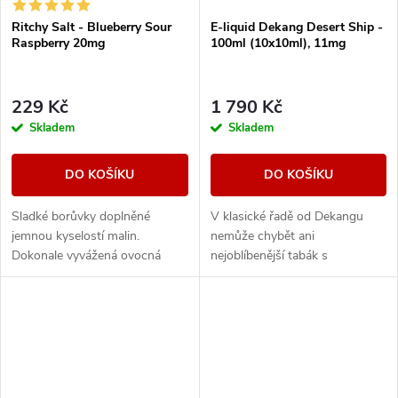
Ritchy Salt - Blueberry Sour
E-liquid Dekang Desert Ship -
Raspberry 20mg
100ml (10x10ml), 11mg
229 Kč
1 790 Kč
Skladem
Skladem
DO KOŠÍKU
DO KOŠÍKU
Sladké borůvky doplněné
V klasické řadě od Dekangu
jemnou kyselostí malin.
nemůže chybět ani
Dokonale vyvážená ovocná
nejoblíbenější tabák s
směs, která kombinuje sladké i
legendárním velbloudem.
svěží tóny.