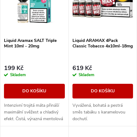
e
p
Abecedně
n
i
í
s
Liquid Aramax SALT Triple
Liquid ARAMAX 4Pack
p
Mint 10ml - 20mg
Classic Tobacco 4x10ml-18mg
p
r
r
199 Kč
619 Kč
o
Skladem
Skladem
o
d
DO KOŠÍKU
DO KOŠÍKU
d
u
Intenzivní trojitá máta přináší
Vyvážená, bohatá a pestrá
u
maximální svěžest a chladivý
směs tabáku s karamelovou
k
efekt. Čistá, výrazná mentolová
dochutí.
k
chuť pro milovníky silného
osvěžení.