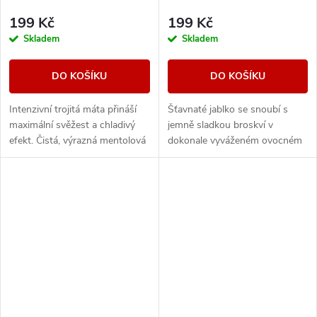
199 Kč
199 Kč
Skladem
Skladem
DO KOŠÍKU
DO KOŠÍKU
Intenzivní trojitá máta přináší
Šťavnaté jablko se snoubí s
maximální svěžest a chladivý
jemně sladkou broskví v
efekt. Čistá, výrazná mentolová
dokonale vyváženém ovocném
chuť pro milovníky silného
mixu.
osvěžení.