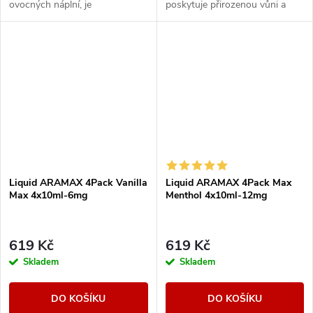
ovocných náplní, je
poskytuje přirozenou vůni a
charakteristický svou svěžestí.
maximální osvěžení.
Liquid ARAMAX 4Pack Vanilla
Liquid ARAMAX 4Pack Max
Max 4x10ml-6mg
Menthol 4x10ml-12mg
619 Kč
619 Kč
Skladem
Skladem
DO KOŠÍKU
DO KOŠÍKU