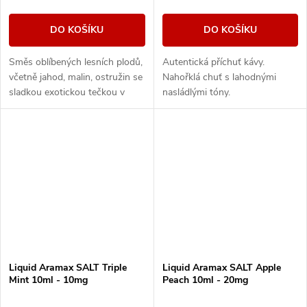
DO KOŠÍKU
DO KOŠÍKU
Směs oblíbených lesních plodů,
Autentická příchuť kávy.
včetně jahod, malin, ostružin se
Nahořklá chuť s lahodnými
sladkou exotickou tečkou v
nasládlými tóny.
podobě manga.
Liquid Aramax SALT Triple
Liquid Aramax SALT Apple
Mint 10ml - 10mg
Peach 10ml - 20mg