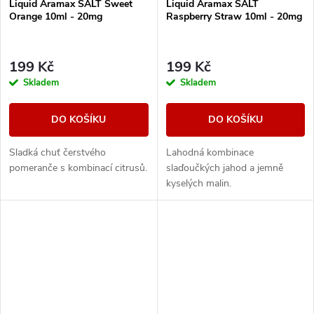
Liquid Aramax SALT Sweet
Liquid Aramax SALT
Orange 10ml - 20mg
Raspberry Straw 10ml - 20mg
199 Kč
199 Kč
Skladem
Skladem
DO KOŠÍKU
DO KOŠÍKU
Sladká chuť čerstvého
Lahodná kombinace
pomeranče s kombinací citrusů.
slaďoučkých jahod a jemně
kyselých malin.