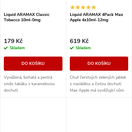
Liquid ARAMAX Classic
Liquid ARAMAX 4Pack Max
Tobacco 10ml-0mg
Apple 4x10ml-12mg
179 Kč
619 Kč
Skladem
Skladem
DO KOŠÍKU
DO KOŠÍKU
Vyvážená, bohatá a pestrá
Chuť čerstvých zelených jablek
směs tabáku s karamelovou
s nasládlou a čistou dochutí.
dochutí.
Max Apple má osvěžující vůni.