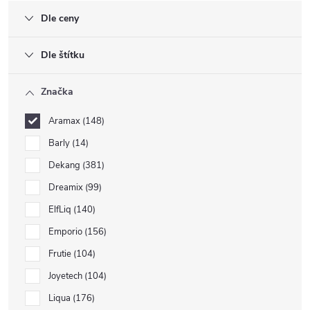
Dle ceny
Dle štítku
Značka
Aramax
148
Barly
14
Dekang
381
Dreamix
99
ElfLiq
140
Emporio
156
Frutie
104
Joyetech
104
Liqua
176