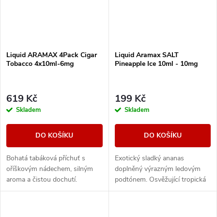
Liquid ARAMAX 4Pack Cigar
Liquid Aramax SALT
Tobacco 4x10ml-6mg
Pineapple Ice 10ml - 10mg
619 Kč
199 Kč
Skladem
Skladem
DO KOŠÍKU
DO KOŠÍKU
Bohatá tabáková příchuť s
Exotický sladký ananas
oříškovým nádechem, silným
doplněný výrazným ledovým
aroma a čistou dochutí.
podtónem. Osvěžující tropická
příchuť s chladivým
zakončením.