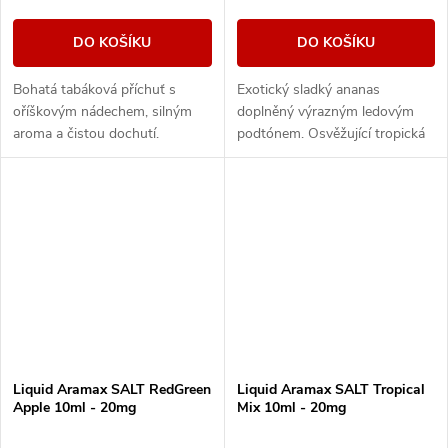
DO KOŠÍKU
DO KOŠÍKU
Bohatá tabáková příchuť s
Exotický sladký ananas
oříškovým nádechem, silným
doplněný výrazným ledovým
aroma a čistou dochutí.
podtónem. Osvěžující tropická
příchuť s chladivým
zakončením.
Liquid Aramax SALT RedGreen
Liquid Aramax SALT Tropical
Apple 10ml - 20mg
Mix 10ml - 20mg