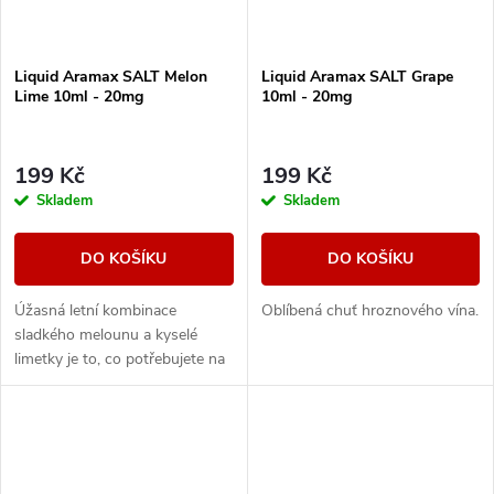
Liquid Aramax SALT Melon
Liquid Aramax SALT Grape
Lime 10ml - 20mg
10ml - 20mg
199 Kč
199 Kč
Skladem
Skladem
DO KOŠÍKU
DO KOŠÍKU
Úžasná letní kombinace
Oblíbená chuť hroznového vína.
sladkého melounu a kyselé
limetky je to, co potřebujete na
parné letní dny.