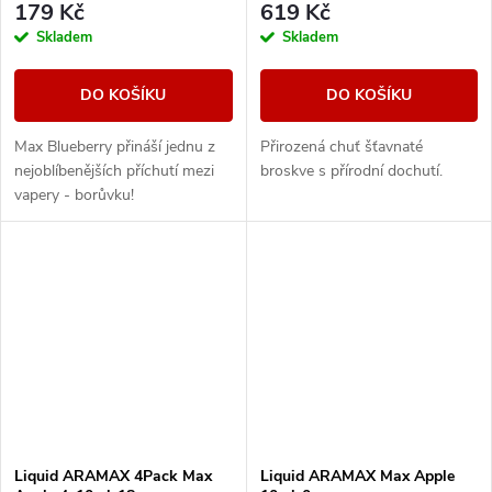
179 Kč
619 Kč
Skladem
Skladem
DO KOŠÍKU
DO KOŠÍKU
Max Blueberry přináší jednu z
Přirozená chuť šťavnaté
nejoblíbenějších příchutí mezi
broskve s přírodní dochutí.
vapery - borůvku!
Liquid ARAMAX 4Pack Max
Liquid ARAMAX Max Apple