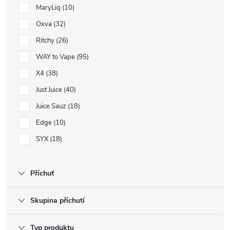
MaryLiq
10
Oxva
32
Ritchy
26
WAY to Vape
95
X4
38
Just Juice
40
Juice Sauz
18
Edge
10
SYX
18
Příchuť
Skupina příchutí
Typ produktu