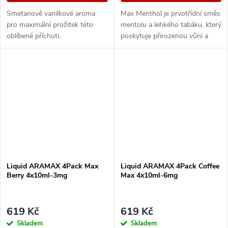
Smetanově vanilkové aroma
Max Menthol je prvotřídní směs
pro maximální prožitek této
mentolu a lehkého tabáku, který
oblíbené příchuti.
poskytuje přirozenou vůni a
maximální osvěžení.
Liquid ARAMAX 4Pack Max
Liquid ARAMAX 4Pack Coffee
Berry 4x10ml-3mg
Max 4x10ml-6mg
619 Kč
619 Kč
Skladem
Skladem