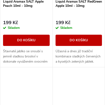
Liquid Aramax SALT Apple
Liquid Aramax SALT RedGreen
Peach 10ml - 10mg
Apple 10ml - 10mg
199 Kč
199 Kč
Skladem
Skladem
DO KOŠÍKU
DO KOŠÍKU
Šťavnaté jablko se snoubí s
Úžasná a dnes již tradiční
jemně sladkou broskví v
kombinace sladkých červených
dokonale vyváženém ovocném
a kyselých zelených jablek.
mixu.