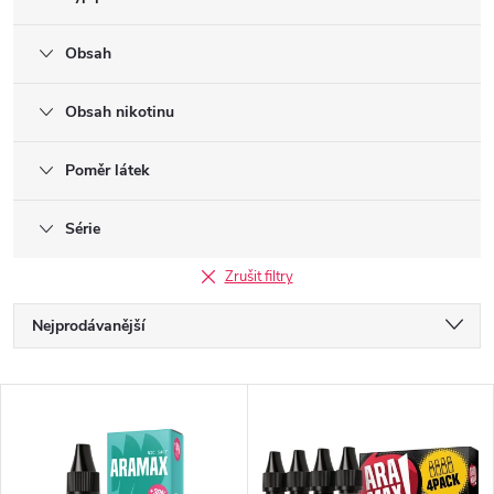
Obsah
Obsah nikotinu
Poměr látek
Série
Zrušit filtry
Ř
Nejprodávanější
a
Doporučujeme
V
Nejlevnější
z
ý
Nejdražší