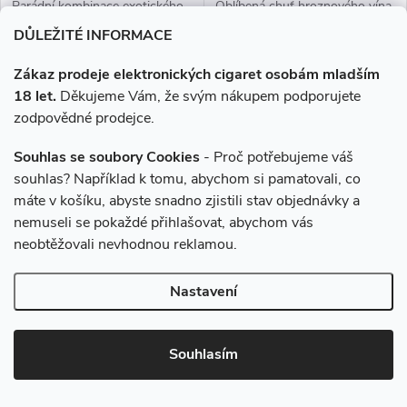
Parádní kombinace exotického
Oblíbená chuť hroznového vína.
a jemného manga a sladké
DŮLEŽITÉ INFORMACE
vyzrálé broskve.
Zákaz prodeje elektronických cigaret osobám mladším
18 let.
Děkujeme Vám, že svým nákupem podporujete
zodpovědné prodejce.
Souhlas se soubory Cookies
- Proč potřebujeme váš
souhlas? Například k tomu, abychom si pamatovali, co
máte v košíku, abyste snadno zjistili stav objednávky a
nemuseli se pokaždé přihlašovat, abychom vás
neobtěžovali nevhodnou reklamou.
Liquid Aramax SALT Blueberry
Liquid ARAMAX 4Pack
Nastavení
Ice 10ml - 10mg
Virginia Tobacco 4x10ml-
18mg
Souhlasím
199 Kč
619 Kč
Skladem
Skladem