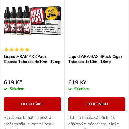
t
t
ů
ů
Liquid ARAMAX 4Pack
Liquid ARAMAX 4Pack Cigar
Classic Tobacco 4x10ml-12mg
Tobacco 4x10ml-18mg
619 Kč
619 Kč
Skladem
Skladem
DO KOŠÍKU
DO KOŠÍKU
Vyvážená, bohatá a pestrá
Bohatá tabáková příchuť s
směs tabáku s karamelovou
oříškovým nádechem, silným