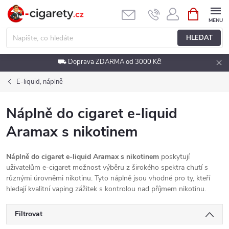
Přejít
NÁKUPNÍ
KOŠÍK
na
obsah
HLEDAT
⛟ Doprava ZDARMA od 3000 Kč!
E-liquid, náplně
Náplně do cigaret e-liquid
Aramax s nikotinem
Náplně do cigaret e-liquid Aramax s nikotinem
poskytují
uživatelům e-cigaret možnost výběru z širokého spektra chutí s
různými úrovněmi nikotinu. Tyto náplně jsou vhodné pro ty, kteří
hledají kvalitní vaping zážitek s kontrolou nad příjmem nikotinu.
Filtrovat