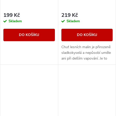
199 Kč
219 Kč
Skladem
Skladem
DO KOŠÍKU
DO KOŠÍKU
Chuť lesních malin je přirozeně
sladkokyselá a nepůsobí uměle
ani při delším vapování. Je to
ten typ e-liquidu, který tě
neunaví a klidně ho zvládneš...