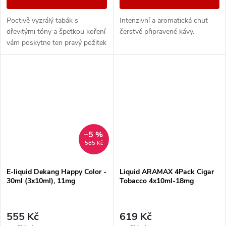
Poctivě vyzrálý tabák s
Intenzivní a aromatická chuť
dřevitými tóny a špetkou koření
čerstvě připravené kávy.
vám poskytne ten pravý požitek
z vapování vynikající tabákové
příchutě.
–5 %
585 Kč
E-liquid Dekang Happy Color -
Liquid ARAMAX 4Pack Cigar
30ml (3x10ml), 11mg
Tobacco 4x10ml-18mg
555 Kč
619 Kč