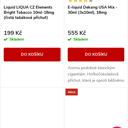
Liquid LIQUA CZ Elements
E-liquid Dekang USA Mix -
Bright Tobacco 10ml-18mg
30ml (3x10ml), 18mg
(čistá tabáková příchuť)
199 Kč
555 Kč
Skladem
Skladem
DO KOŠÍKU
DO KOŠÍKU
Aroma podobné klasickým
cigaretám. Hořkočokoládová
příchut, která je oproti běžnému
tabáku jemnější a nasládlejší. Z
Akce
nabídky e-liquidů je tato
značka...