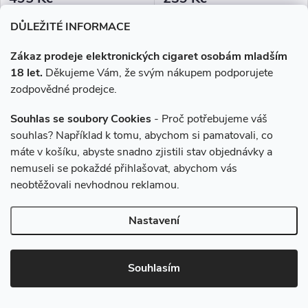
Skladem
Skladem
DŮLEŽITÉ INFORMACE
DO KOŠÍKU
DO KOŠÍKU
Zákaz prodeje elektronických cigaret osobám mladším
18 let.
Děkujeme Vám, že svým nákupem podporujete
Aroma podobné klasickým
Zamilujte se do sladkosti jahod
zodpovědné prodejce.
cigaretám. Hořkočokoládová
s příchutí Sweet Strawberry
příchut, která je oproti běžnému
Ice. Každý potah vám přinese
Souhlas se soubory Cookies
- Proč potřebujeme váš
tabáku jemnější a nasládlejší. Z
sytou chuť čerstvých jahod,
souhlas? Například k tomu, abychom si pamatovali, co
nabídky e-liquidů je tato
doplněnou osvěžujícím ledovým
máte v košíku, abyste snadno zjistili stav objednávky a
značka...
zážitkem,...
nemuseli se pokaždé přihlašovat, abychom vás
neobtěžovali nevhodnou reklamou.
Nastavení
–7 %
–7 %
735 Kč
735 Kč
Souhlasím
Liquid ELFLIQ Nic SALT
Liquid ELFLIQ Nic SALT
Tropical Fruit 30ml (3x10ml) -
Mango 30ml (3x10ml) - 10mg