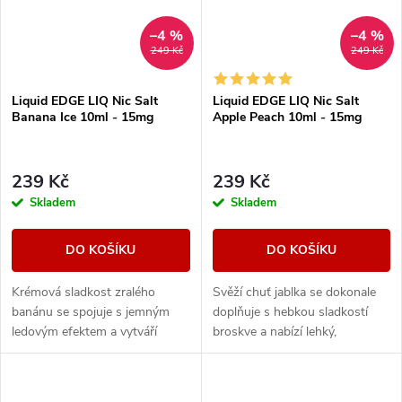
–4 %
–4 %
249 Kč
249 Kč
Liquid EDGE LIQ Nic Salt
Liquid EDGE LIQ Nic Salt
Banana Ice 10ml - 15mg
Apple Peach 10ml - 15mg
239 Kč
239 Kč
Skladem
Skladem
DO KOŠÍKU
DO KOŠÍKU
Krémová sladkost zralého
Svěží chuť jablka se dokonale
banánu se spojuje s jemným
doplňuje s hebkou sladkostí
ledovým efektem a vytváří
broskve a nabízí lehký,
hladkou, osvěžující chuť s
harmonický ovocný zážitek.
příjemně chladivým dozvukem.