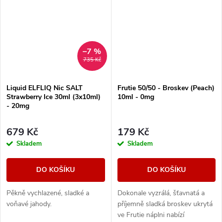
–7 %
735 Kč
Liquid ELFLIQ Nic SALT
Frutie 50/50 - Broskev (Peach)
Strawberry Ice 30ml (3x10ml)
10ml - 0mg
- 20mg
679 Kč
179 Kč
Skladem
Skladem
DO KOŠÍKU
DO KOŠÍKU
Pěkně vychlazené, sladké a
Dokonale vyzrálá, šťavnatá a
voňavé jahody.
příjemně sladká broskev ukrytá
ve Frutie náplni nabízí