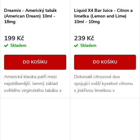
Dreamix - Americký tabák
Liquid X4 Bar Juice - Citron a
(American Dream) 10ml -
limetka (Lemon and Lime)
18mg
10ml - 10mg
199 Kč
239 Kč
Skladem
Skladem
DO KOŠÍKU
DO KOŠÍKU
Americká klasika patří mezi
Dokonalé citrusové duo
nejoblíbenější. Jemný základ
spojující svěží kyselost citronu
světlého virginského tabáku s
s jiskřivou limetkou v
sebou nese nenápadné lehce
kombinaci, která přináší
nasládlé tóny. Výborná příchuť
neodolatelné osvěžení a
pro...
výrazné tóny v každém
potahu....