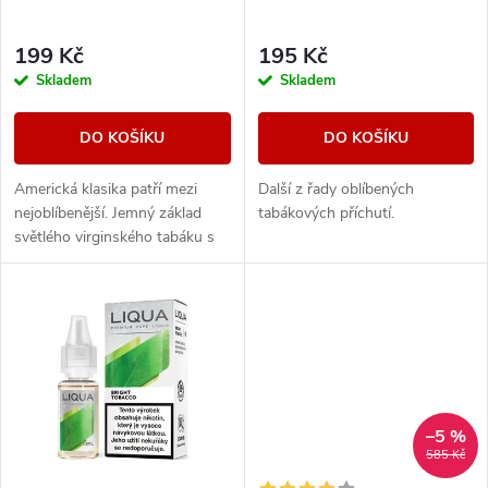
p
r
r
199 Kč
195 Kč
o
Skladem
Skladem
o
d
DO KOŠÍKU
DO KOŠÍKU
d
u
Americká klasika patří mezi
Další z řady oblíbených
u
nejoblíbenější. Jemný základ
tabákových příchutí.
k
světlého virginského tabáku s
k
sebou nese nenápadné lehce
nasládlé tóny. Výborná příchuť
t
pro...
t
ů
ů
–5 %
585 Kč