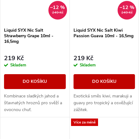
–12 %
–12 %
249 Kč
249 Kč
Liquid SYX Nic Salt
Liquid SYX Nic Salt Kiwi
Strawberry Grape 10ml -
Passion Guava 10ml - 16,5mg
16,5mg
219 Kč
219 Kč
Skladem
Skladem
DO KOŠÍKU
DO KOŠÍKU
Kombinace sladkých jahod a
Exotická směs kiwi, marakuji a
šťavnatých hroznů pro svěží a
guavy pro tropický a osvěžující
ovocnou chuť.
zážitek.
Více za méně