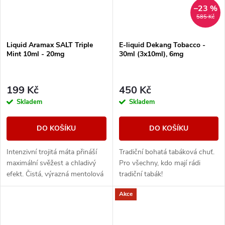
–23 %
585 Kč
Liquid Aramax SALT Triple
E-liquid Dekang Tobacco -
Mint 10ml - 20mg
30ml (3x10ml), 6mg
199 Kč
450 Kč
Skladem
Skladem
DO KOŠÍKU
DO KOŠÍKU
Intenzivní trojitá máta přináší
Tradiční bohatá tabáková chuť.
maximální svěžest a chladivý
Pro všechny, kdo mají rádi
efekt. Čistá, výrazná mentolová
tradiční tabák!
chuť pro milovníky silného
Akce
osvěžení.