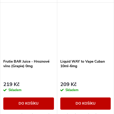
autentickou ovocnou příchuť.
Intenzivní a výrazná broskev s
plnou chutí...
Frutie BAR Juice - Hroznové
Liquid WAY to Vape Cuban
víno (Grapie) 0mg
10ml-6mg
219 Kč
209 Kč
Skladem
Skladem
DO KOŠÍKU
DO KOŠÍKU