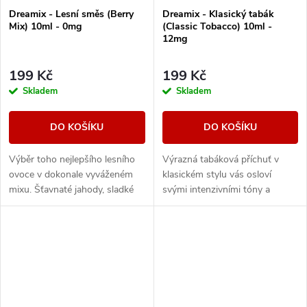
Dreamix - Lesní směs (Berry
Dreamix - Klasický tabák
Mix) 10ml - 0mg
(Classic Tobacco) 10ml -
12mg
199 Kč
199 Kč
Skladem
Skladem
DO KOŠÍKU
DO KOŠÍKU
Výběr toho nejlepšího lesního
Výrazná tabáková příchuť v
ovoce v dokonale vyváženém
klasickém stylu vás osloví
mixu. Šťavnaté jahody, sladké
svými intenzivními tóny a
maliny nebo vyzrálé borůvky, to
dřevitou dochutí.
vše v jedné vynikající náplni.