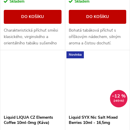
Skladem
Skladem
DO KOŠÍKU
DO KOŠÍKU
Charakteristická příchuť směsi
Bohatá tabáková příchuť s
klasického, virginského a
oříškovým nádechem, silným
orientálního tabáku sušeného
aroma a čistou dochutí.
žárem slunce.
Novinka
–12 %
249 Kč
Liquid LIQUA CZ Elements
Liquid SYX Nic Salt Mixed
Coffee 10ml-0mg (Káva)
Berries 10ml - 16,5mg