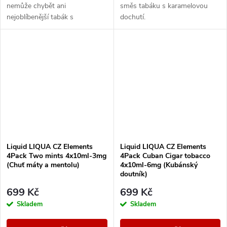
nemůže chybět ani
směs tabáku s karamelovou
nejoblíbenější tabák s
dochutí.
legendárním velbloudem.
Liquid LIQUA CZ Elements
Liquid LIQUA CZ Elements
4Pack Two mints 4x10ml-3mg
4Pack Cuban Cigar tobacco
(Chuť máty a mentolu)
4x10ml-6mg (Kubánský
doutník)
699 Kč
699 Kč
Skladem
Skladem