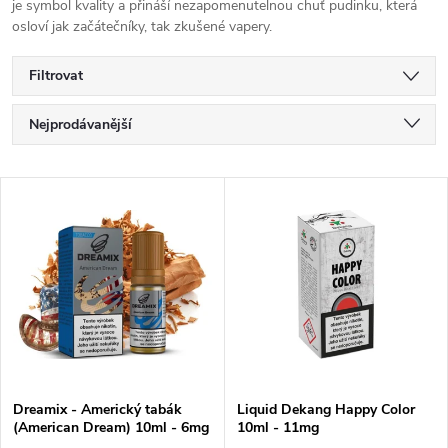
je symbol kvality a přináší nezapomenutelnou chuť pudinku, která
osloví jak začátečníky, tak zkušené vapery.
Filtrovat
Ř
Nejprodávanější
a
Doporučujeme
V
Nejlevnější
z
ý
Nejdražší
e
p
Abecedně
n
i
í
s
Dreamix - Americký tabák
Liquid Dekang Happy Color
p
(American Dream) 10ml - 6mg
10ml - 11mg