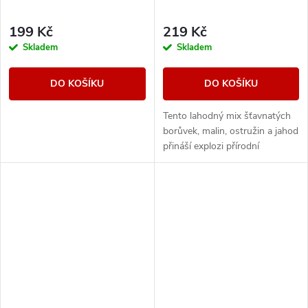
199 Kč
219 Kč
Skladem
Skladem
DO KOŠÍKU
DO KOŠÍKU
Tento lahodný mix šťavnatých
borůvek, malin, ostružin a jahod
přináší explozi přírodní
sladkosti a svěžesti v každém
potahu.