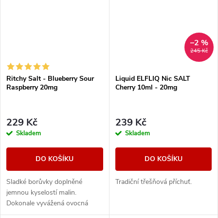
–2 %
245 Kč
Ritchy Salt - Blueberry Sour
Liquid ELFLIQ Nic SALT
Raspberry 20mg
Cherry 10ml - 20mg
229 Kč
239 Kč
Skladem
Skladem
DO KOŠÍKU
DO KOŠÍKU
Sladké borůvky doplněné
Tradiční třešňová příchuť.
jemnou kyselostí malin.
Dokonale vyvážená ovocná
směs, která kombinuje sladké i