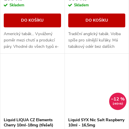
Skladem
Skladem
DO KOŠÍKU
DO KOŠÍKU
Americký tabák... Vyvážený
Tradiční anglický tabák. Volba
poměr mezi chutí a produkcí
spíše pro silnější kuřáky. Má
páry. Vhodné do všech typů e-
tabákový odér bez dalších
cigaret
aromatických prvků.
–12 %
249 Kč
Liquid LIQUA CZ Elements
Liquid SYX Nic Salt Raspberry
Cherry 10ml-18mg (třešeň)
10ml - 16,5mg