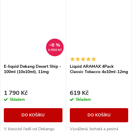
svěží tóny.
–8 %
1 950 Kč
E-liquid Dekang Desert Ship -
Liquid ARAMAX 4Pack
100ml (10x10ml), 11mg
Classic Tobacco 4x10ml-12mg
1 790 Kč
619 Kč
Skladem
Skladem
DO KOŠÍKU
DO KOŠÍKU
V klasické řadě od Dekangu
Vyvážená, bohatá a pestrá