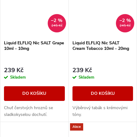
–2 %
–2 %
245 Kč
245 Kč
Liquid ELFLIQ Nic SALT Grape
Liquid ELFLIQ Nic SALT
10ml - 10mg
Cream Tobacco 10ml - 20mg
239 Kč
239 Kč
Skladem
Skladem
DO KOŠÍKU
DO KOŠÍKU
Chuť čerstvých hroznů se
Výběrový tabák s krémovými
sladkokyselou dochutí.
tóny.
Akce