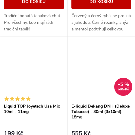
DO KOŠÍKU
DO KOŠÍKU
Tradiční bohatá tabáková chuť.
Červený a černý rybíz se prolíná
Pro všechny, kdo mají rádi
s jahodou. Černé rozinky, anýz
tradiční tabák!
a mentol podtrhují celkovou
kompozici.
–5 %
585 Kč
Liquid TOP Joyetech Usa Mix
E-liquid Dekang DNH (Deluxe
10ml - 11mg
Tobacco) - 30ml (3x10ml),
18mg
199 Kč
555 Kč