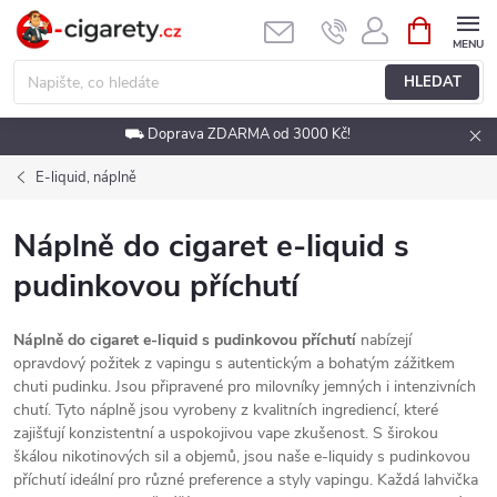
Přejít
NÁKUPNÍ
KOŠÍK
na
obsah
HLEDAT
⛟ Doprava ZDARMA od 3000 Kč!
E-liquid, náplně
Náplně do cigaret e-liquid s
pudinkovou příchutí
Náplně do cigaret e-liquid s pudinkovou příchutí
nabízejí
opravdový požitek z vapingu s autentickým a bohatým zážitkem
chuti pudinku. Jsou připravené pro milovníky jemných i intenzivních
chutí. Tyto náplně jsou vyrobeny z kvalitních ingrediencí, které
zajišťují konzistentní a uspokojivou vape zkušenost. S širokou
škálou nikotinových sil a objemů, jsou naše e-liquidy s pudinkovou
příchutí ideální pro různé preference a styly vapingu. Každá lahvička