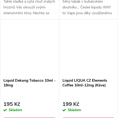
Tahle sladká a sytá chuť zralých
Silný tabák v kubánském
hroznů Vás okouzlí svými
doutníku... České liquidy WAY
intenzivními tóny. Nechte se
to Vape jsou díky vyváženému
unést plnou a neskutečně
poměru složek 50PG/50VG
šťavnatou příchutí, která si
vhodné do všech typů
podmaní všechny,...
elektronických cigaret. Při...
Liquid Dekang Tobacco 10ml -
Liquid LIQUA CZ Elements
18mg
Coffee 10ml-12mg (Káva)
195 Kč
199 Kč
Skladem
Skladem