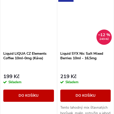
–12 %
249 Kč
Liquid LIQUA CZ Elements
Liquid SYX Nic Salt Mixed
Coffee 10ml-0mg (Káva)
Berries 10ml - 16,5mg
199 Kč
219 Kč
Skladem
Skladem
DO KOŠÍKU
DO KOŠÍKU
Tento lahodný mix šťavnatých
borůvek, malin, ostružin a jahod