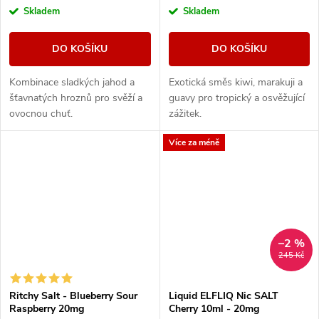
Skladem
Skladem
DO KOŠÍKU
DO KOŠÍKU
Kombinace sladkých jahod a
Exotická směs kiwi, marakuji a
šťavnatých hroznů pro svěží a
guavy pro tropický a osvěžující
ovocnou chuť.
zážitek.
Více za méně
–2 %
245 Kč
Ritchy Salt - Blueberry Sour
Liquid ELFLIQ Nic SALT
Raspberry 20mg
Cherry 10ml - 20mg