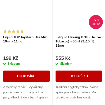
–5 %
585 Kč
Liquid TOP Joyetech Usa Mix
E-liquid Dekang DNH (Deluxe
10ml - 11mg
Tobacco) - 30ml (3x10ml),
18mg
199 Kč
555 Kč
Skladem
Skladem
DO KOŠÍKU
DO KOŠÍKU
Americký tabák... Vyvážený
Tradiční anglický tabák. Volba
poměr mezi chutí a produkcí
spíše pro silnější kuřáky. Má
páry. Vhodné do všech typů e-
tabákový odér bez dalších
cigaret
aromatických prvků.