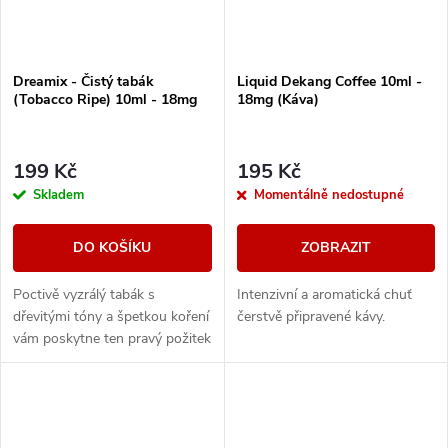
Dreamix - Čistý tabák
Liquid Dekang Coffee 10ml -
(Tobacco Ripe) 10ml - 18mg
18mg (Káva)
199 Kč
195 Kč
Skladem
Momentálně nedostupné
DO KOŠÍKU
ZOBRAZIT
Poctivě vyzrálý tabák s
Intenzivní a aromatická chuť
dřevitými tóny a špetkou koření
čerstvě připravené kávy.
vám poskytne ten pravý požitek
z vapování vynikající tabákové
příchutě.