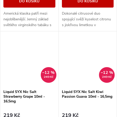
DO KOŠÍKU
DO KOŠÍKU
Americká klasika patří mezi
Dokonalé citrusové duo
nejoblíbenější. Jemný základ
spojující svěží kyselost citronu
světlého virginského tabáku s
s jiskřivou limetkou v
sebou nese nenápadné lehce
kombinaci, která přináší
nasládlé tóny. Výborná příchuť
neodolatelné osvěžení a
pro...
výrazné tóny v každém
potahu....
–12 %
–12 %
249 Kč
249 Kč
Liquid SYX Nic Salt
Liquid SYX Nic Salt Kiwi
Strawberry Grape 10ml -
Passion Guava 10ml - 16,5mg
16,5mg
219 Kč
219 Kč