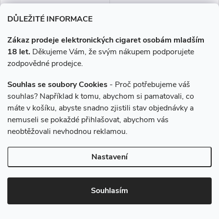
DŮLEŽITÉ INFORMACE
Zákaz prodeje elektronických cigaret osobám mladším
–15 %
18 let.
Děkujeme Vám, že svým nákupem podporujete
585 Kč
zodpovědné prodejce.
E-liquid Dekang USA Mix -
Liquid SYX Nic Salt
Souhlas se soubory Cookies
- Proč potřebujeme váš
30ml (3x10ml), 6mg
Strawberry 10ml - 10mg
souhlas? Například k tomu, abychom si pamatovali, co
máte v košíku, abyste snadno zjistili stav objednávky a
nemuseli se pokaždé přihlašovat, abychom vás
495 Kč
239 Kč
neobtěžovali nevhodnou reklamou.
Skladem
Skladem
Nastavení
DO KOŠÍKU
DO KOŠÍKU
Aroma podobné klasickým
Zamilujte se do sladkosti jahod
Souhlasím
cigaretám. Hořkočokoládová
s příchutí Sweet Strawberry
příchut, která je oproti běžnému
Ice. Každý potah vám přinese
tabáku jemnější a nasládlejší. Z
sytou chuť čerstvých jahod,