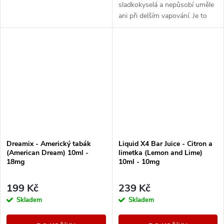
sladkokyselá a nepůsobí uměle
ani při delším vapování. Je to
ten typ e-liquidu, který tě
neunaví a klidně ho zvládneš...
Dreamix - Americký tabák
Liquid X4 Bar Juice - Citron a
(American Dream) 10ml -
limetka (Lemon and Lime)
18mg
10ml - 10mg
199 Kč
239 Kč
Skladem
Skladem