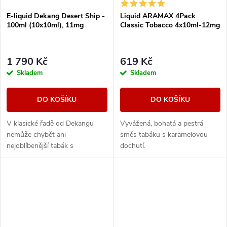
E-liquid Dekang Desert Ship -
Liquid ARAMAX 4Pack
100ml (10x10ml), 11mg
Classic Tobacco 4x10ml-12mg
1 790 Kč
619 Kč
Skladem
Skladem
DO KOŠÍKU
DO KOŠÍKU
V klasické řadě od Dekangu
Vyvážená, bohatá a pestrá
nemůže chybět ani
směs tabáku s karamelovou
nejoblíbenější tabák s
dochutí.
legendárním velbloudem.