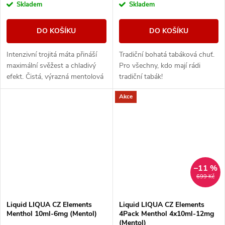
Skladem
Skladem
DO KOŠÍKU
DO KOŠÍKU
Intenzivní trojitá máta přináší
Tradiční bohatá tabáková chuť.
maximální svěžest a chladivý
Pro všechny, kdo mají rádi
efekt. Čistá, výrazná mentolová
tradiční tabák!
chuť pro milovníky silného
Akce
osvěžení.
–11 %
699 Kč
Liquid LIQUA CZ Elements
Liquid LIQUA CZ Elements
Menthol 10ml-6mg (Mentol)
4Pack Menthol 4x10ml-12mg
(Mentol)