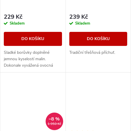
229 Kč
239 Kč
Skladem
Skladem
DO KOŠÍKU
DO KOŠÍKU
Sladké borůvky doplněné
Tradiční třešňová příchuť.
jemnou kyselostí malin.
Dokonale vyvážená ovocná
směs, která kombinuje sladké i
svěží tóny.
–8 %
1 950 Kč