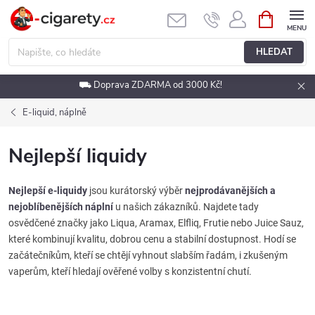
Přejít
NÁKUPNÍ
KOŠÍK
na
obsah
HLEDAT
⛟ Doprava ZDARMA od 3000 Kč!
E-liquid, náplně
Nejlepší liquidy
Nejlepší e-liquidy
jsou kurátorský výběr
nejprodávanějších a
nejoblíbenějších náplní
u našich zákazníků. Najdete tady
osvědčené značky jako Liqua, Aramax, Elfliq, Frutie nebo Juice Sauz,
které kombinují kvalitu, dobrou cenu a stabilní dostupnost. Hodí se
začátečníkům, kteří se chtějí vyhnout slabším řadám, i zkušeným
vaperům, kteří hledají ověřené volby s konzistentní chutí.