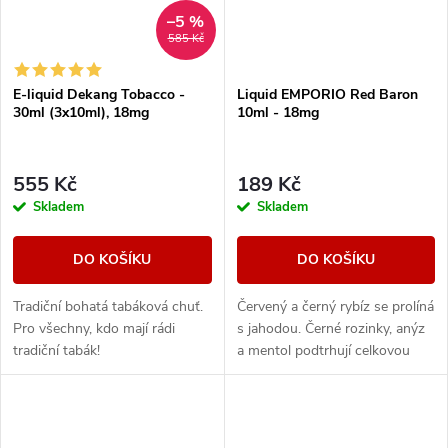
–5 %
585 Kč
E-liquid Dekang Tobacco -
Liquid EMPORIO Red Baron
30ml (3x10ml), 18mg
10ml - 18mg
555 Kč
189 Kč
Skladem
Skladem
DO KOŠÍKU
DO KOŠÍKU
Tradiční bohatá tabáková chuť.
Červený a černý rybíz se prolíná
Pro všechny, kdo mají rádi
s jahodou. Černé rozinky, anýz
tradiční tabák!
a mentol podtrhují celkovou
kompozici.