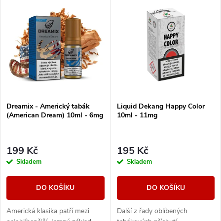
V
Nejlevnější
z
ý
Nejdražší
e
p
Abecedně
n
i
í
s
Dreamix - Americký tabák
Liquid Dekang Happy Color
p
(American Dream) 10ml - 6mg
10ml - 11mg
p
r
r
199 Kč
195 Kč
o
Skladem
Skladem
o
d
DO KOŠÍKU
DO KOŠÍKU
d
u
Americká klasika patří mezi
Další z řady oblíbených