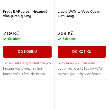
Frutie BAR Juice - Hroznové
Liquid WAY to Vape Cuban
víno (Grapie) 0mg
10ml-6mg
219 Kč
209 Kč
Skladem
Skladem
DO KOŠÍKU
DO KOŠÍKU
Tahle sladká a sytá chuť zralých
Silný tabák v kubánském
hroznů Vás okouzlí svými
doutníku... České liquidy WAY
intenzivními tóny. Nechte se
to Vape jsou díky vyváženému
unést plnou a neskutečně
poměru složek 50PG/50VG
šťavnatou příchutí, která si
vhodné do všech typů
podmaní všechny,...
elektronických cigaret. Při...