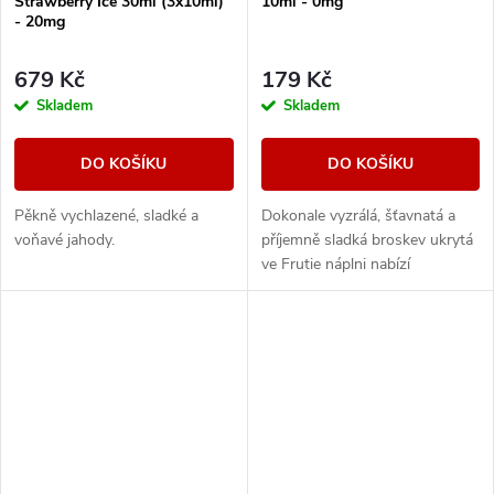
Strawberry Ice 30ml (3x10ml)
10ml - 0mg
- 20mg
679 Kč
179 Kč
Skladem
Skladem
DO KOŠÍKU
DO KOŠÍKU
Pěkně vychlazené, sladké a
Dokonale vyzrálá, šťavnatá a
voňavé jahody.
příjemně sladká broskev ukrytá
ve Frutie náplni nabízí
autentickou ovocnou příchuť.
Intenzivní a výrazná broskev s
plnou chutí...