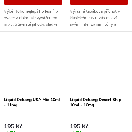
Výběr toho nejlepšího lesního
Výrazná tabáková příchuť v
ovoce v dokonale vyváženém
klasickém stylu vás osloví
mixu. Šťavnaté jahody, sladké
svými intenzivními tóny a
maliny nebo vyzrálé borůvky, to
dřevitou dochutí.
vše v jedné vynikající náplni.
Liquid Dekang USA Mix 10ml
Liquid Dekang Desert Ship
- 11mg
10ml - 16mg
195 Kč
195 Kč