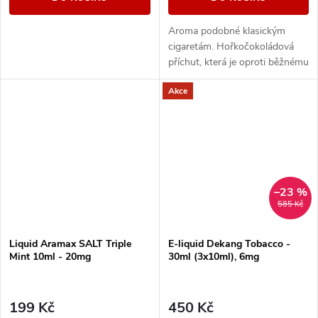
Aroma podobné klasickým
cigaretám. Hořkočokoládová
příchut, která je oproti běžnému
tabáku jemnější a nasládlejší. Z
Akce
nabídky e-liquidů je tato
značka...
–23 %
585 Kč
Liquid Aramax SALT Triple
E-liquid Dekang Tobacco -
Mint 10ml - 20mg
30ml (3x10ml), 6mg
199 Kč
450 Kč