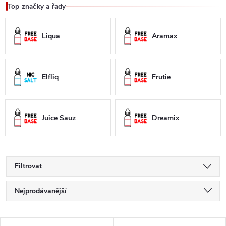
Top značky a řady
Liqua
Aramax
Elfliq
Frutie
Juice Sauz
Dreamix
Filtrovat
Ř
Nejprodávanější
a
Doporučujeme