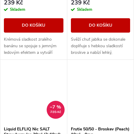
239 Kč
239 Kč
Skladem
Skladem
DO KOŠÍKU
DO KOŠÍKU
Krémová sladkost zralého
Svěží chuť jablka se dokonale
banánu se spojuje s jemným
doplňuje s hebkou sladkostí
ledovým efektem a vytváří
broskve a nabízí lehký,
hladkou, osvěžující chuť s
harmonický ovocný zážitek.
příjemně chladivým dozvukem.
–7 %
735 Kč
Liquid ELFLIQ Nic SALT
Frutie 50/50 - Broskev (Peach)