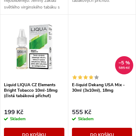
u
nejoblíbenější. Jemný základ
tabákových příchutí.
k
světlého virginského tabáku s
k
sebou nese nenápadné lehce
nasládlé tóny. Výborná příchuť
t
pro...
t
ů
ů
–5 %
585 Kč
Liquid LIQUA CZ Elements
E-liquid Dekang USA Mix -
Bright Tobacco 10ml-18mg
30ml (3x10ml), 18mg
(čistá tabáková příchuť)
199 Kč
555 Kč
Skladem
Skladem
DO KOŠÍKU
DO KOŠÍKU