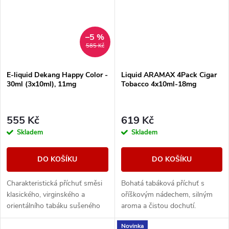
–5 %
585 Kč
E-liquid Dekang Happy Color -
Liquid ARAMAX 4Pack Cigar
30ml (3x10ml), 11mg
Tobacco 4x10ml-18mg
555 Kč
619 Kč
Skladem
Skladem
DO KOŠÍKU
DO KOŠÍKU
Charakteristická příchuť směsi
Bohatá tabáková příchuť s
klasického, virginského a
oříškovým nádechem, silným
orientálního tabáku sušeného
aroma a čistou dochutí.
žárem slunce.
Novinka